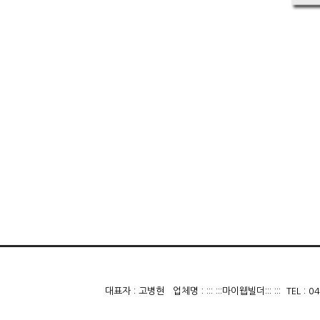
대표자 : 고병현 업체명 : ::: :::마이웹빌더::: ::: TE